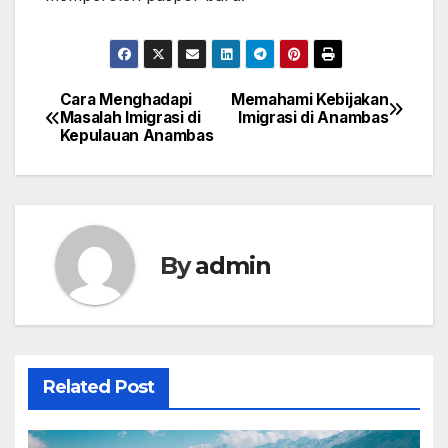
Cara Menghadapi
Memahami Kebijakan
Post
Masalah Imigrasi di
Imigrasi di Anambas
Kepulauan Anambas
navigation
By
admin
Related Post