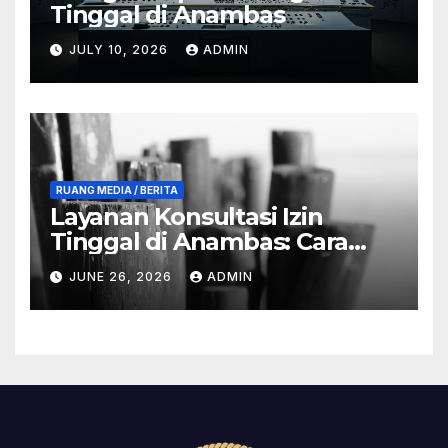
Tinggal di Anambas
JULY 10, 2026
ADMIN
RUANG MEDIA / BERITA
Layanan Konsultasi Izin
Tinggal di Anambas: Cara
dan Manfaat
JUNE 26, 2026
ADMIN