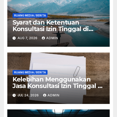
RUANG MEDIA / BERITA
Syarat dan Ketentuan
Konsultasi Izin Tinggal di
Anambas
AUG 7, 2026
ADMIN
RUANG MEDIA / BERITA
Kelebihan Menggunakan
Jasa Konsultasi Izin Tinggal di
Anambas
JUL 24, 2026
ADMIN