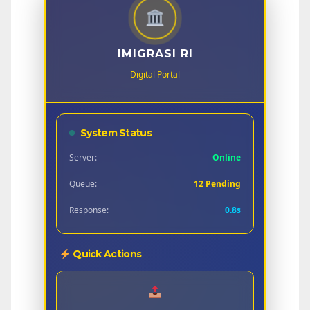
IMIGRASI RI
Digital Portal
System Status
Server:
Online
Queue:
12 Pending
Response:
0.8s
Quick Actions