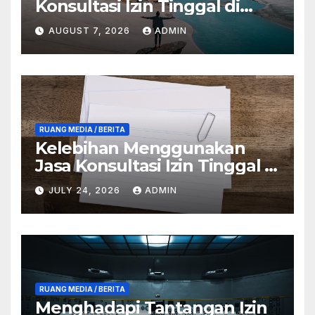
Konsultasi Izin Tinggal di
Anambas
AUGUST 7, 2026
ADMIN
RUANG MEDIA / BERITA
Kelebihan Menggunakan
Jasa Konsultasi Izin Tinggal di
Anambas
JULY 24, 2026
ADMIN
RUANG MEDIA / BERITA
Menghadapi Tantangan Izin