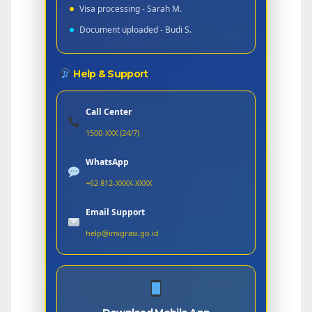
Visa processing - Sarah M.
Document uploaded - Budi S.
Help & Support
Call Center
1500-XXX (24/7)
WhatsApp
+62 812-XXXX-XXXX
Email Support
help@imigrasi.go.id