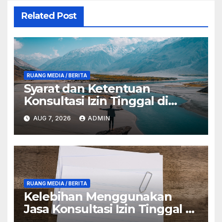
Related Post
RUANG MEDIA / BERITA
Syarat dan Ketentuan
Konsultasi Izin Tinggal di
Anambas
AUG 7, 2026
ADMIN
RUANG MEDIA / BERITA
Kelebihan Menggunakan
Jasa Konsultasi Izin Tinggal di
Anambas