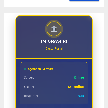
IMIGRASI RI
Digital Portal
System Status
Server:
Online
Queue:
12 Pending
Response:
0.8s