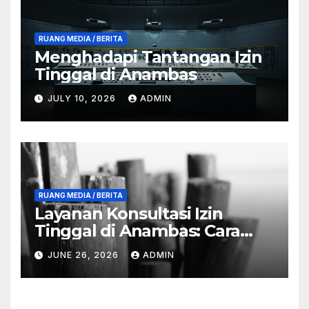
RUANG MEDIA / BERITA
Menghadapi Tantangan Izin
Tinggal di Anambas
JULY 10, 2026
ADMIN
RUANG MEDIA / BERITA
Layanan Konsultasi Izin
Tinggal di Anambas: Cara
dan Manfaat
JUNE 26, 2026
ADMIN