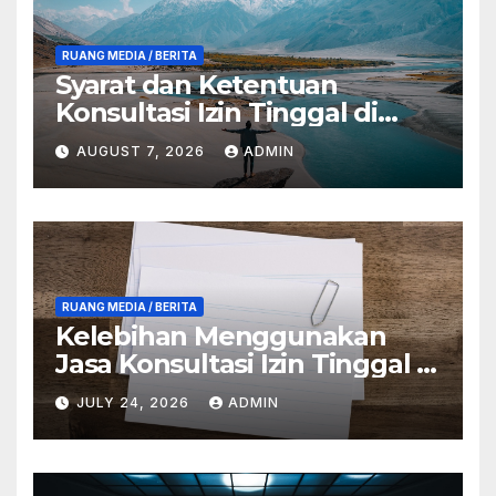
RUANG MEDIA / BERITA
Syarat dan Ketentuan
Konsultasi Izin Tinggal di
Anambas
AUGUST 7, 2026
ADMIN
RUANG MEDIA / BERITA
Kelebihan Menggunakan
Jasa Konsultasi Izin Tinggal di
Anambas
JULY 24, 2026
ADMIN