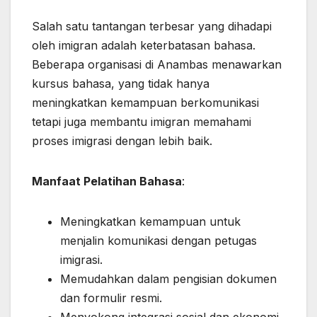
Salah satu tantangan terbesar yang dihadapi
oleh imigran adalah keterbatasan bahasa.
Beberapa organisasi di Anambas menawarkan
kursus bahasa, yang tidak hanya
meningkatkan kemampuan berkomunikasi
tetapi juga membantu imigran memahami
proses imigrasi dengan lebih baik.
Manfaat Pelatihan Bahasa
:
Meningkatkan kemampuan untuk
menjalin komunikasi dengan petugas
imigrasi.
Memudahkan dalam pengisian dokumen
dan formulir resmi.