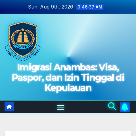
Skip
Sun. Aug 9th, 2026
9:46:39 AM
to
content
Imigrasi Anambas: Visa,
Paspor, dan Izin Tinggal di
Kepulauan