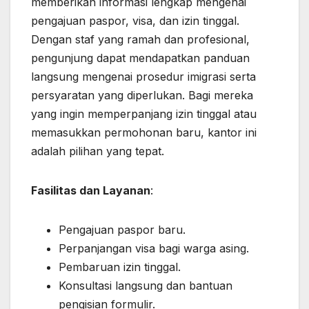
memberikan informasi lengkap mengenai
pengajuan paspor, visa, dan izin tinggal.
Dengan staf yang ramah dan profesional,
pengunjung dapat mendapatkan panduan
langsung mengenai prosedur imigrasi serta
persyaratan yang diperlukan. Bagi mereka
yang ingin memperpanjang izin tinggal atau
memasukkan permohonan baru, kantor ini
adalah pilihan yang tepat.
Fasilitas dan Layanan
:
Pengajuan paspor baru.
Perpanjangan visa bagi warga asing.
Pembaruan izin tinggal.
Konsultasi langsung dan bantuan
pengisian formulir.