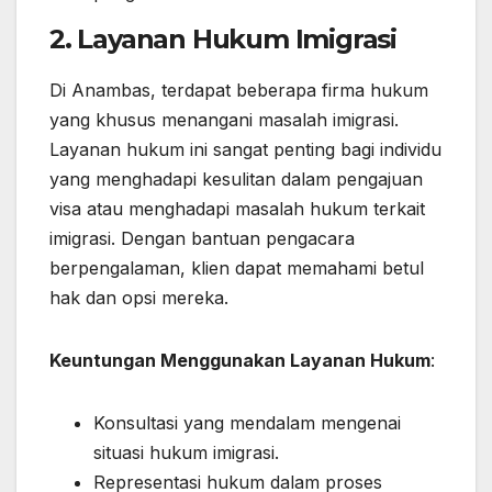
2. Layanan Hukum Imigrasi
Di Anambas, terdapat beberapa firma hukum
yang khusus menangani masalah imigrasi.
Layanan hukum ini sangat penting bagi individu
yang menghadapi kesulitan dalam pengajuan
visa atau menghadapi masalah hukum terkait
imigrasi. Dengan bantuan pengacara
berpengalaman, klien dapat memahami betul
hak dan opsi mereka.
Keuntungan Menggunakan Layanan Hukum
:
Konsultasi yang mendalam mengenai
situasi hukum imigrasi.
Representasi hukum dalam proses