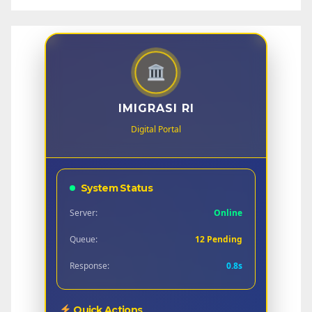
IMIGRASI RI
Digital Portal
System Status
Server:
Online
Queue:
12 Pending
Response:
0.8s
Quick Actions