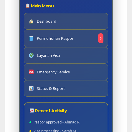
Main Menu
Dashboard
Permohonan Paspor
3
Layanan Visa
Emergency Service
Status & Report
Recent Activity
Paspor approved - Ahmad R.
Visa processing - Sarah M.