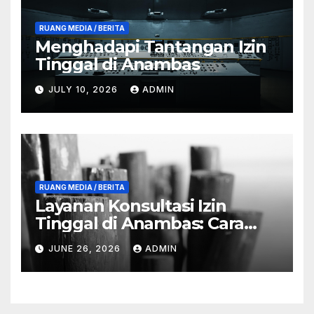
RUANG MEDIA / BERITA
Menghadapi Tantangan Izin
Tinggal di Anambas
JULY 10, 2026
ADMIN
RUANG MEDIA / BERITA
Layanan Konsultasi Izin
Tinggal di Anambas: Cara
dan Manfaat
JUNE 26, 2026
ADMIN