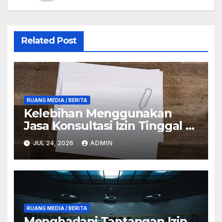
Related Post
RUANG MEDIA / BERITA
Kelebihan Menggunakan
Jasa Konsultasi Izin Tinggal di
Anambas
JUL 24, 2026
ADMIN
RUANG MEDIA / BERITA
Menghadapi Tantangan Izin