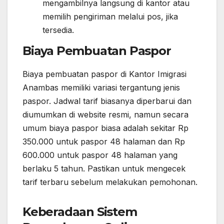
mengambilnya langsung di kantor atau
memilih pengiriman melalui pos, jika
tersedia.
Biaya Pembuatan Paspor
Biaya pembuatan paspor di Kantor Imigrasi
Anambas memiliki variasi tergantung jenis
paspor. Jadwal tarif biasanya diperbarui dan
diumumkan di website resmi, namun secara
umum biaya paspor biasa adalah sekitar Rp
350.000 untuk paspor 48 halaman dan Rp
600.000 untuk paspor 48 halaman yang
berlaku 5 tahun. Pastikan untuk mengecek
tarif terbaru sebelum melakukan pemohonan.
Keberadaan Sistem