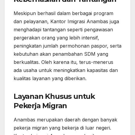
Meskipun berhasil dalam berbagai program
dan pelayanan, Kantor Imigrasi Anambas juga
menghadapi tantangan seperti pengawasan
pergerakan orang yang lebih intensif,
peningkatan jumlah permohonan paspor, serta
kebutuhan akan penambahan SDM yang
berkualitas. Oleh karena itu, terus-menerus
ada usaha untuk meningkatkan kapasitas dan
kualitas layanan yang diberikan.
Layanan Khusus untuk
Pekerja Migran
Anambas merupakan daerah dengan banyak
pekerja migran yang bekerja di luar negeri.