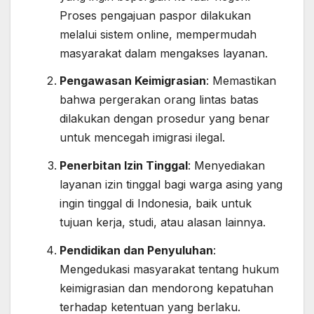
Proses pengajuan paspor dilakukan
melalui sistem online, mempermudah
masyarakat dalam mengakses layanan.
Pengawasan Keimigrasian
: Memastikan
bahwa pergerakan orang lintas batas
dilakukan dengan prosedur yang benar
untuk mencegah imigrasi ilegal.
Penerbitan Izin Tinggal
: Menyediakan
layanan izin tinggal bagi warga asing yang
ingin tinggal di Indonesia, baik untuk
tujuan kerja, studi, atau alasan lainnya.
Pendidikan dan Penyuluhan
:
Mengedukasi masyarakat tentang hukum
keimigrasian dan mendorong kepatuhan
terhadap ketentuan yang berlaku.