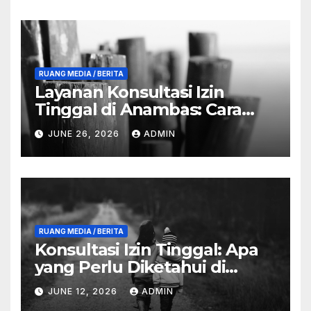
RUANG MEDIA / BERITA
Layanan Konsultasi Izin
Tinggal di Anambas: Cara
dan Manfaat
JUNE 26, 2026
ADMIN
RUANG MEDIA / BERITA
Konsultasi Izin Tinggal: Apa
yang Perlu Diketahui di
Anambas
JUNE 12, 2026
ADMIN