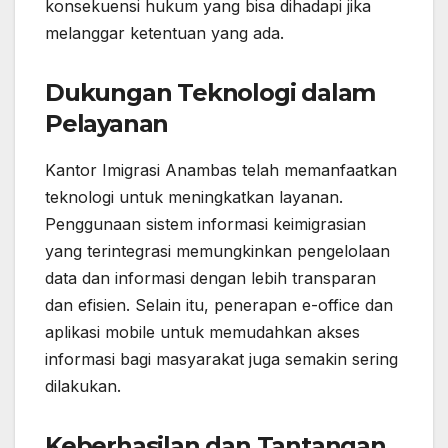
konsekuensi hukum yang bisa dihadapi jika
melanggar ketentuan yang ada.
Dukungan Teknologi dalam
Pelayanan
Kantor Imigrasi Anambas telah memanfaatkan
teknologi untuk meningkatkan layanan.
Penggunaan sistem informasi keimigrasian
yang terintegrasi memungkinkan pengelolaan
data dan informasi dengan lebih transparan
dan efisien. Selain itu, penerapan e-office dan
aplikasi mobile untuk memudahkan akses
informasi bagi masyarakat juga semakin sering
dilakukan.
Keberhasilan dan Tantangan