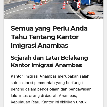
Semua yang Perlu Anda
Tahu Tentang Kantor
Imigrasi Anambas
Sejarah dan Latar Belakang
Kantor Imigrasi Anambas
Kantor Imigrasi Anambas merupakan salah
satu instansi pemerintah yang berfungsi
penting dalam pengelolaan dan pengawasan
lalu lintas orang di daerah Anambas,
Kepulauan Riau. Kantor ini didirikan untuk