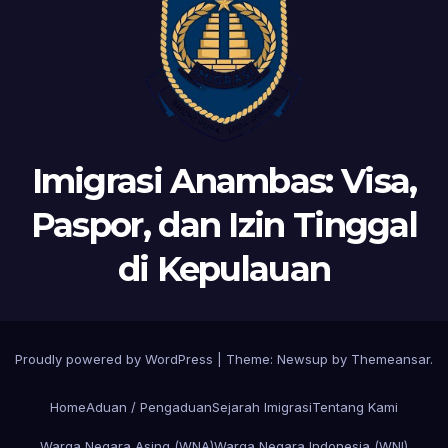
Imigrasi Anambas: Visa,
Paspor, dan Izin Tinggal
di Kepulauan
Proudly powered by WordPress
|
Theme:
Newsup
by
Themeansar
.
Home
Aduan / Pengaduan
Sejarah Imigrasi
Tentang Kami
Warga Negara Asing (WNA)
Warga Negara Indonesia (WNI)