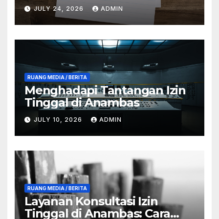
Anambas
JULY 24, 2026
ADMIN
RUANG MEDIA / BERITA
Menghadapi Tantangan Izin
Tinggal di Anambas
JULY 10, 2026
ADMIN
RUANG MEDIA / BERITA
Layanan Konsultasi Izin
Tinggal di Anambas: Cara