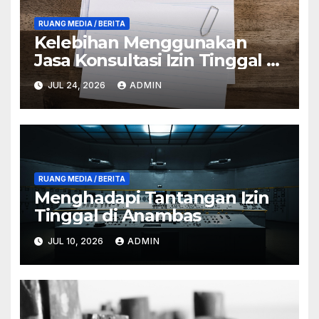
RUANG MEDIA / BERITA
Kelebihan Menggunakan
Jasa Konsultasi Izin Tinggal di
Anambas
JUL 24, 2026
ADMIN
RUANG MEDIA / BERITA
Menghadapi Tantangan Izin
Tinggal di Anambas
JUL 10, 2026
ADMIN