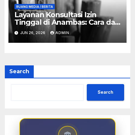
RUANG MEDIA / BERITA
Layanan Konsultasi Izin
Tinggal di Anambas: Cara dan
Manfaat
JUN 26, 2026
ADMIN
Search
Search