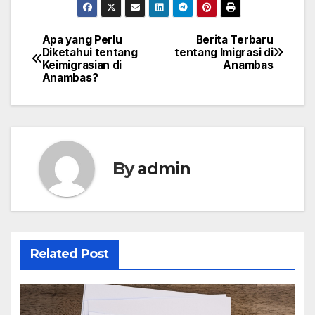
Apa yang Perlu
Berita Terbaru
Post
Diketahui tentang
tentang Imigrasi di
Keimigrasian di
Anambas
navigation
Anambas?
By
admin
Related Post