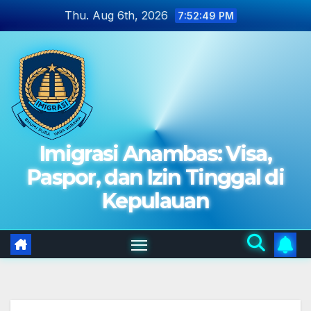
Skip
Thu. Aug 6th, 2026
7:52:51 PM
to
content
Imigrasi Anambas: Visa,
Paspor, dan Izin Tinggal di
Kepulauan