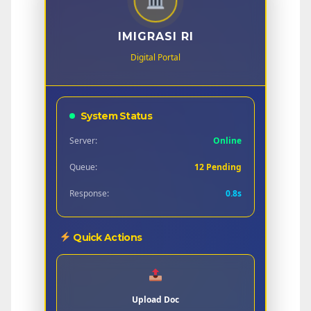
IMIGRASI RI
Digital Portal
System Status
Server:
Online
Queue:
12 Pending
Response:
0.8s
Quick Actions
Upload Doc