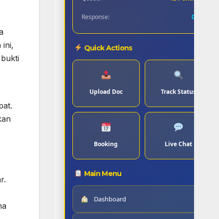
Response:
0.8s
a
ini,
Quick Actions
bukti
Upload Doc
Track Status
pat.
kan
Booking
Live Chat
Main Menu
r.
Dashboard
na