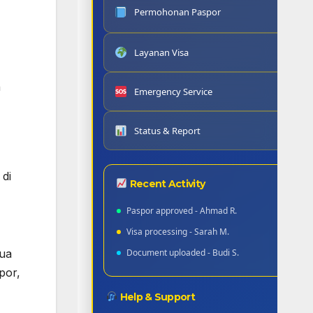
Permohonan Paspor
3
Layanan Visa
n
Emergency Service
Status & Report
 di
Recent Activity
Paspor approved - Ahmad R.
Visa processing - Sarah M.
Document uploaded - Budi S.
mua
por,
Help & Support