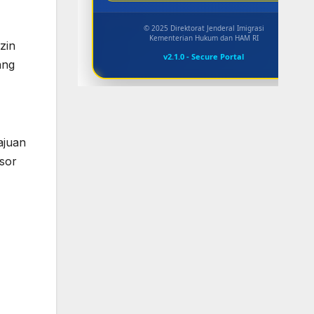
© 2025 Direktorat Jenderal Imigrasi
Kementerian Hukum dan HAM RI
zin
v2.1.0 - Secure Portal
ang
ajuan
sor