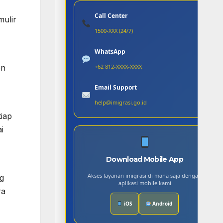
Call Center
mulir
1500-XXX (24/7)
WhatsApp
+62 812-XXXX-XXXX
on
Email Support
help@imigrasi.go.id
iap
i
Download Mobile App
Akses layanan imigrasi di mana saja dengan
ng
aplikasi mobile kami
ra
iOS
Android