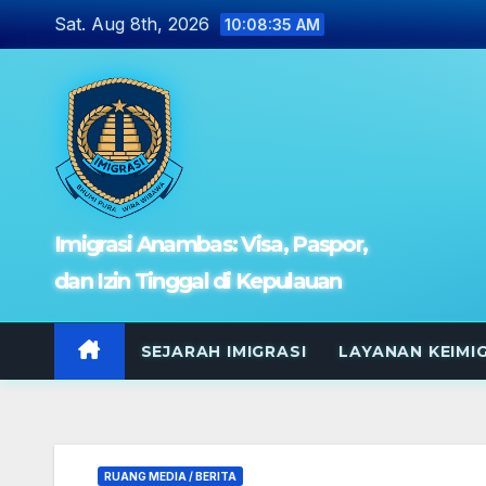
Skip
Sat. Aug 8th, 2026
10:08:37 AM
to
content
Imigrasi Anambas: Visa, Paspor,
dan Izin Tinggal di Kepulauan
SEJARAH IMIGRASI
LAYANAN KEIMI
RUANG MEDIA / BERITA