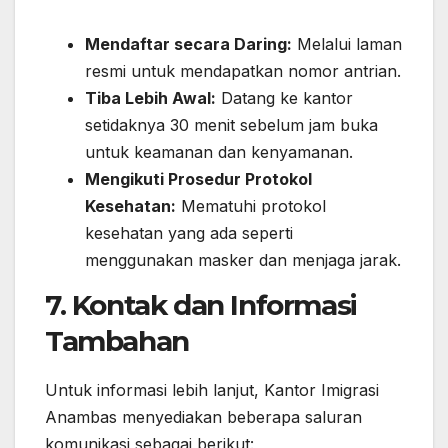
Mendaftar secara Daring:
Melalui laman
resmi untuk mendapatkan nomor antrian.
Tiba Lebih Awal:
Datang ke kantor
setidaknya 30 menit sebelum jam buka
untuk keamanan dan kenyamanan.
Mengikuti Prosedur Protokol
Kesehatan:
Mematuhi protokol
kesehatan yang ada seperti
menggunakan masker dan menjaga jarak.
7. Kontak dan Informasi
Tambahan
Untuk informasi lebih lanjut, Kantor Imigrasi
Anambas menyediakan beberapa saluran
komunikasi sebagai berikut: