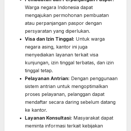
Warga negara Indonesia dapat
mengajukan permohonan pembuatan
atau perpanjangan paspor dengan
persyaratan yang diperlukan.
Visa dan Izin Tinggal:
Untuk warga
negara asing, kantor ini juga
menyediakan layanan terkait visa
kunjungan, izin tinggal terbatas, dan izin
tinggal tetap.
Pelayanan Antrian:
Dengan penggunaan
sistem antrian untuk mengoptimalkan
proses pelayanan, pelanggan dapat
mendaftar secara daring sebelum datang
ke kantor.
Layanan Konsultasi:
Masyarakat dapat
meminta informasi terkait kebijakan