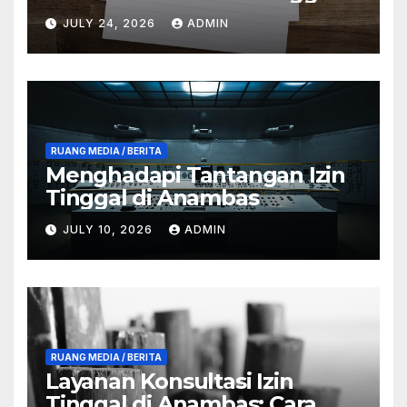
Anambas
JULY 24, 2026
ADMIN
RUANG MEDIA / BERITA
Menghadapi Tantangan Izin
Tinggal di Anambas
JULY 10, 2026
ADMIN
RUANG MEDIA / BERITA
Layanan Konsultasi Izin
Tinggal di Anambas: Cara