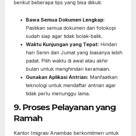
berikut beberapa tips yang bisa diikuti:
Bawa Semua Dokumen Lengkap:
Pastikan semua dokumen dan fotokopi
sudah siap agar tidak bolak-balik.
Waktu Kunjungan yang Tepat:
Hindari
hari Senin dan Jumat yang biasanya lebih
padat. Pilih waktu di awal atau akhir
bulan untuk menghindari keramaian.
Gunakan Aplikasi Antrian:
Manfaatkan
teknologi untuk mendaftar antrian agar
tidak perlu menunggu lama.
9. Proses Pelayanan yang
Ramah
Kantor Imigrasi Anambas berkomitmen untuk