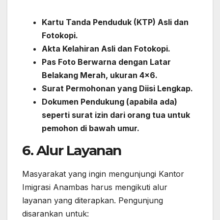
Kartu Tanda Penduduk (KTP) Asli dan
Fotokopi.
Akta Kelahiran Asli dan Fotokopi.
Pas Foto Berwarna dengan Latar
Belakang Merah, ukuran 4×6.
Surat Permohonan yang Diisi Lengkap.
Dokumen Pendukung (apabila ada)
seperti surat izin dari orang tua untuk
pemohon di bawah umur.
6. Alur Layanan
Masyarakat yang ingin mengunjungi Kantor
Imigrasi Anambas harus mengikuti alur
layanan yang diterapkan. Pengunjung
disarankan untuk: