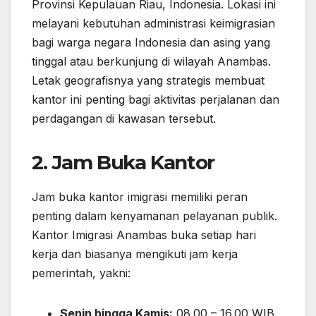
Provinsi Kepulauan Riau, Indonesia. Lokasi ini
melayani kebutuhan administrasi keimigrasian
bagi warga negara Indonesia dan asing yang
tinggal atau berkunjung di wilayah Anambas.
Letak geografisnya yang strategis membuat
kantor ini penting bagi aktivitas perjalanan dan
perdagangan di kawasan tersebut.
2. Jam Buka Kantor
Jam buka kantor imigrasi memiliki peran
penting dalam kenyamanan pelayanan publik.
Kantor Imigrasi Anambas buka setiap hari
kerja dan biasanya mengikuti jam kerja
pemerintah, yakni:
Senin hingga Kamis:
08.00 – 16.00 WIB