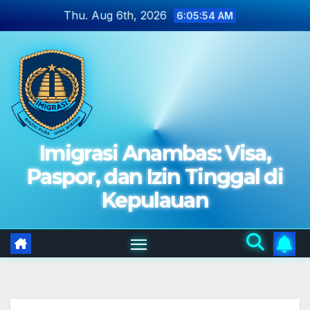
Skip
Thu. Aug 6th, 2026
6:05:56 AM
to
content
Imigrasi Anambas: Visa,
Paspor, dan Izin Tinggal di
Kepulauan