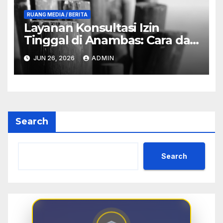
RUANG MEDIA / BERITA
Layanan Konsultasi Izin
Tinggal di Anambas: Cara dan
Manfaat
JUN 26, 2026
ADMIN
Search
Search