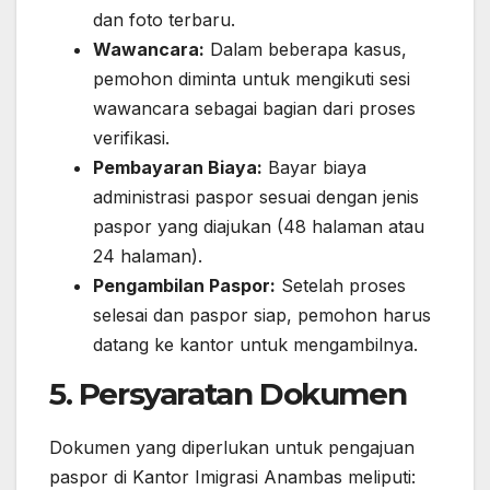
dan foto terbaru.
Wawancara:
Dalam beberapa kasus,
pemohon diminta untuk mengikuti sesi
wawancara sebagai bagian dari proses
verifikasi.
Pembayaran Biaya:
Bayar biaya
administrasi paspor sesuai dengan jenis
paspor yang diajukan (48 halaman atau
24 halaman).
Pengambilan Paspor:
Setelah proses
selesai dan paspor siap, pemohon harus
datang ke kantor untuk mengambilnya.
5. Persyaratan Dokumen
Dokumen yang diperlukan untuk pengajuan
paspor di Kantor Imigrasi Anambas meliputi: