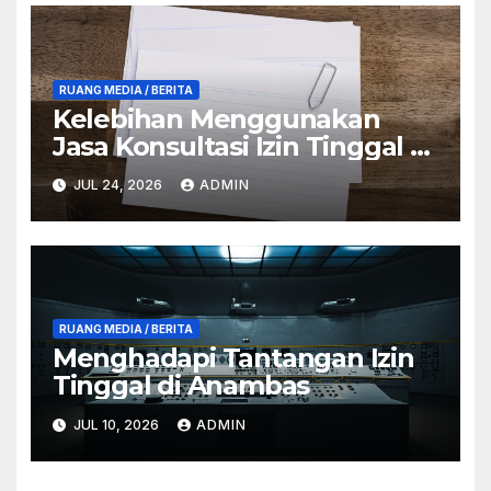
RUANG MEDIA / BERITA
Kelebihan Menggunakan
Jasa Konsultasi Izin Tinggal di
Anambas
JUL 24, 2026
ADMIN
RUANG MEDIA / BERITA
Menghadapi Tantangan Izin
Tinggal di Anambas
JUL 10, 2026
ADMIN