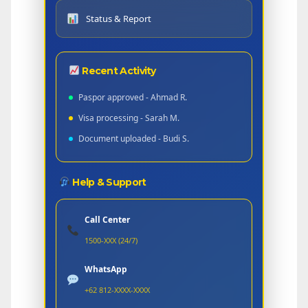
Status & Report
Recent Activity
Paspor approved - Ahmad R.
Visa processing - Sarah M.
Document uploaded - Budi S.
Help & Support
Call Center
1500-XXX (24/7)
WhatsApp
+62 812-XXXX-XXXX