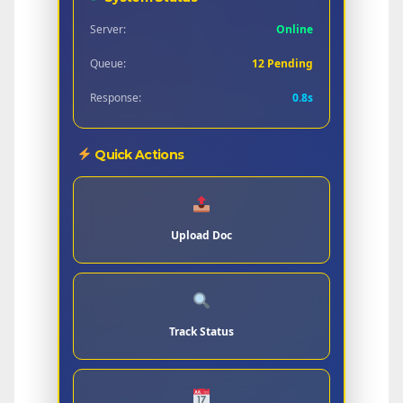
Server:
Online
Queue:
12 Pending
Response:
0.8s
Quick Actions
Upload Doc
Track Status