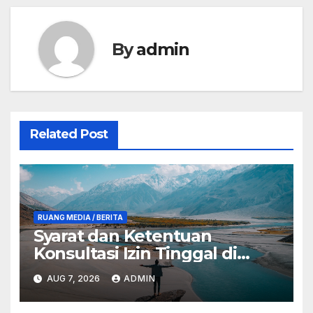
By
admin
Related Post
RUANG MEDIA / BERITA
Syarat dan Ketentuan
Konsultasi Izin Tinggal di
Anambas
AUG 7, 2026
ADMIN