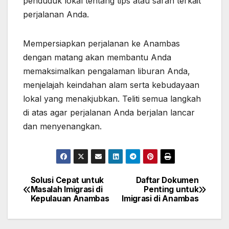
penduduk lokal tentang tips atau saran terkait
perjalanan Anda.
Mempersiapkan perjalanan ke Anambas
dengan matang akan membantu Anda
memaksimalkan pengalaman liburan Anda,
menjelajah keindahan alam serta kebudayaan
lokal yang menakjubkan. Teliti semua langkah
di atas agar perjalanan Anda berjalan lancar
dan menyenangkan.
Solusi Cepat untuk
Daftar Dokumen
Post
Masalah Imigrasi di
Penting untuk
Kepulauan Anambas
Imigrasi di Anambas
navigation