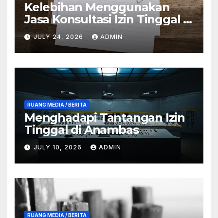
Kelebihan Menggunakan
Jasa Konsultasi Izin Tinggal di
Anambas
JULY 24, 2026
ADMIN
RUANG MEDIA / BERITA
Menghadapi Tantangan Izin
Tinggal di Anambas
JULY 10, 2026
ADMIN
RUANG MEDIA / BERITA